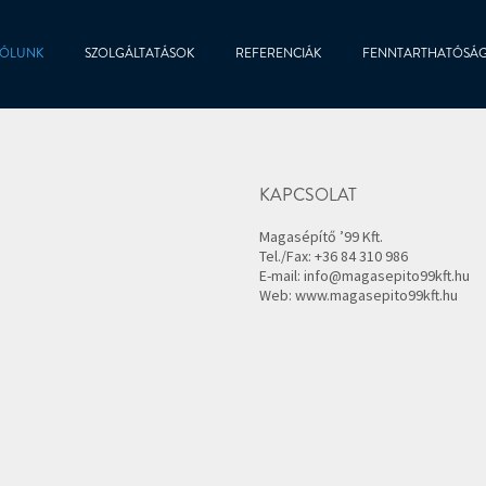
ÓLUNK
SZOLGÁLTATÁSOK
REFERENCIÁK
FENNTARTHATÓSÁ
KAPCSOLAT
Magasépítő ’99 Kft.
Tel./Fax: +36 84 310 986
E-mail: info@magasepito99kft.hu
Web: www.magasepito99kft.hu